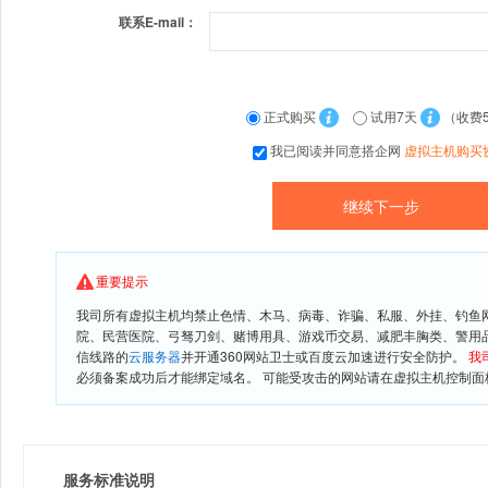
联系E-mail：
正式购买
试用7天
（收费
我已阅读并同意搭企网
虚拟主机购买
重要提示
我司所有虚拟主机均禁止色情、木马、病毒、诈骗、私服、外挂、钓鱼
院、民营医院、弓驽刀剑、赌博用具、游戏币交易、减肥丰胸类、警用
信线路的
云服务器
并开通360网站卫士或百度云加速进行安全防护。
我
必须备案成功后才能绑定域名。 可能受攻击的网站请在虚拟主机控制面板
服务标准说明