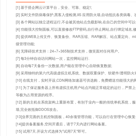
[1] 基于搭企网云计算平台，安全、可靠、稳定!;
[2] 实时文件防病毒保护,黑客入侵检测,IIS 应用防火墙,自动抵抗各类病毒、
[3] 各个网站以独立进程运行,不会被其他站点负载影响,在自己的空间中可以使用
[4] 功能强大控制面板,可以直接修改FTP密码,自行停止网站,自行绑定域名,
[5] 提供WEB上传文件、恢复备份、RAR压缩、RAR解压、站点重定向
级管理功能;
[6] 无障碍技术支持：24×7×365制技术支持，微笑面对任何用户。
[7] 每3分钟自动访问网站一次，监控网站运行.
[8] 自动每7天备份一次数据,用户能在管理中心自助恢复数据;
[9] 采用独特的第六代高级虚拟主机系统、数据双重保护、软硬件/透明防火
[10] 在线支付，实时开设,CDN网络加速器可供选购，免费赠送功能强大
[11] 为了保证服务器上所有虚拟主机用户站点均能正常稳定的运行，严禁上
等极为占用资源的程序。
[12] 新的主机在系统架构上重新布置，有别于业内一般的传统单机系统，
墙,完全效抵御DDOS攻击。
[13]业界完善的主机控制面板，40余项管理功能，可以自行在管理中心恢
[14]提供备案服务,空间开通后，请于7天内进行网站备案。
[15] 试用7天.开设方式选择为"试用7天"即可。