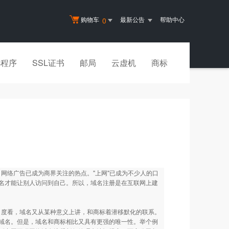
购物车
最新公告
帮助中心
0
小程序
SSL证书
邮局
云虚机
商标
售、网络广告已成为商界关注的热点。"上网"已成为不少人的口
名才能让别人访问到自己。所以，域名注册是在互联网上建
的角度看，域名又从某种意义上讲，和商标着潜移默化的联系。
域名。但是，域名和商标相比又具有更强的唯一性。举个例