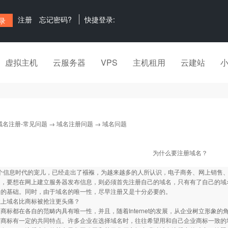
注册
忘记密码?
快捷登录:
虚拟主机
云服务器
VPS
主机租用
云建站
域名注册-常见问题
→
域名注册问题
→ 域名问题
为什么要注册域名？
net这个信息时代的宠儿，已经走出了襁褓，为越来越多的人所认识，电子商务、网上销
是，要想在网上建立服务器发布信息，则必须首先注册自己的域名，只有有了自己的域
务的基础。同时，由于域名的唯一性，尽早注册又是十分必要的。
注上域名比商标被抢注更头痛？
商标都在各自的范畴内具有唯一性，并且，随着Internet的发展，从企业树立形象
与商标有一定的共同特点。许多企业在选择域名时，往往希望用和自己企业商标一致的