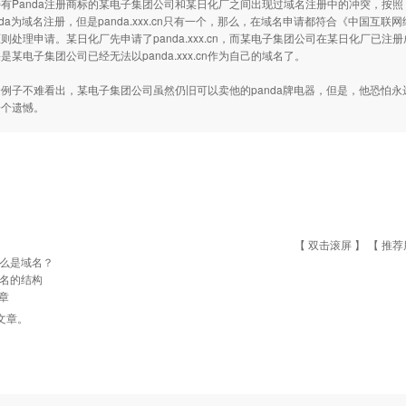
有Panda注册商标的某电子集团公司和某日化厂之间出现过域名注册中的冲突，按
nda为域名注册，但是panda.xxx.cn只有一个，那么，在域名申请都符合《中国
则处理申请。某日化厂先申请了panda.xxx.cn，而某电子集团公司在某日化厂已注册成
是某电子集团公司已经无法以panda.xxx.cn作为自己的域名了。
例子不难看出，某电子集团公司虽然仍旧可以卖他的panda牌电器，但是，他恐怕永远也无法
一个遗憾。
【 双击滚屏 】 【
推荐
么是域名？
名的结构
章
文章。