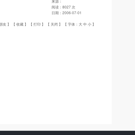
来源：
阅读：
8027
次
日期：
2006-07-01
朋友
】 【
收藏
】 【
打印
】 【
关闭
】 【 字体：
大
中
小
】