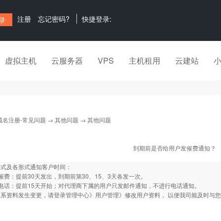
注册
忘记密码?
快捷登录:
虚拟主机
云服务器
VPS
主机租用
云建站
域名注册-常见问题
→
其他问题
→ 其他问题
到期前是否给用户发催费通知？
形式及各形式通知客户时间：
催费：提前30天发出，到期前第30、15、3天各发一次。
电话：提前15天开始；对代理商下属的用户只发邮件通知，不进行电话通知。
联系资料发生变更，请登录管理中心》用户管理》修改用户资料， 以便我司能及时与