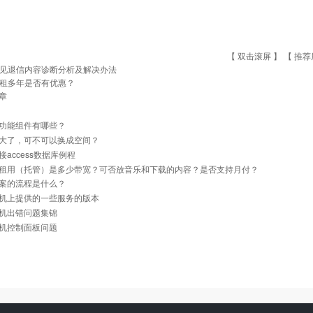
【 双击滚屏 】 【
推荐
见退信内容诊断分析及解决办法
租多年是否有优惠？
章
功能组件有哪些？
大了，可不可以换成空间？
接access数据库例程
租用（托管）是多少带宽？可否放音乐和下载的内容？是否支持月付？
案的流程是什么？
机上提供的一些服务的版本
机出错问题集锦
机控制面板问题