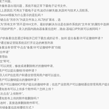
出现了问题。
网文件服务器出现问题，系统不能正常下载电子证书文件。
以上原因后,可再次下载电子证书,如仍分解失败,则及时与技术人员联系。
载的excel模板为什么显示的是乱码？
键点击“另存为”为该文件加上.XLT的扩展名，选
为“所有文件”而不是html文件。最好的解决办法是在操作系统的“文件夹”的属性中选
网不同的IP用户，录入的国内路由器备案信息时，路由 器端口IP列表可以相同吗？
。
P用户的备案信息通过审核并已经下载生成的证书，如何 提出备案/许可证撤销申请？
CP用户通过验证登陆系统后打开左边的树形列表
ICP备案业务管理”中点击“备案/许可证撤销申请”功能
提出申请”
申请理由
“提交”即可。
还可以浏览，修改或者删除刚才的撤销申请。
些用户可以提出撤销/吊销申请？
、导入ICP信息用户和通信管理局用户都可以提出。
些用户可以撤销提出的撤销申请？
用户可以撤销ICP用户提出的撤销申请；信息产业部用户可以撤销通信管理局用户提
新通知发布可以上传多个附件吗？怎样上传？
次点击“上传附件”。
新通知发布上传的附件能删除吗？
修改时，直接选择删除附件即可。
销/吊销备案信息有哪些方式？