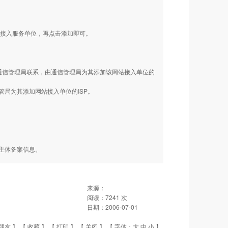
的接入服务单位，再点击添加即可。
通信管理局联系，由通信管理局为其添加该网站接入单位的
局为其添加网站接入单位的ISP。
主体备案信息。
来源：
阅读：
7241
次
日期：
2006-07-01
朋友
】 【
收藏
】 【
打印
】 【
关闭
】 【 字体：
大
中
小
】