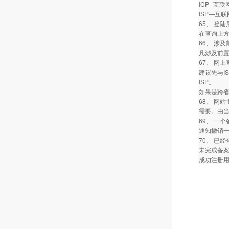
ICP--互
ISP—互
65、 登
在查询上
66、 涉
凡涉及前置
67、 网
建议先与I
ISP。
如果是跨省
68、 网
需要。由
69、 一
通知撤销
70、 已
未完成备
成功注册