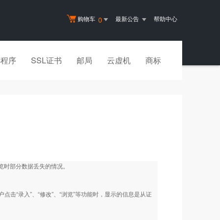
购物车
最新公告
帮助中心
0
小程序
SSL证书
邮局
云虚机
商标
览时部分数据丢失的情况。
击“录入”、“修改”、“浏览”等功能时，显示的信息是从证