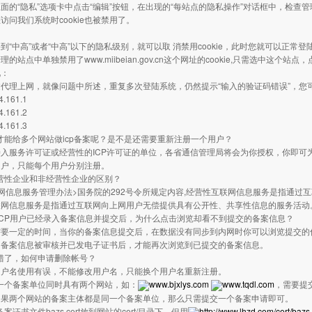
面的“隐私”选项卡中点击“编辑”按钮，在出现的“每站点的隐私操作”对话框中，检查管理的站点
访问我们系统时cookie也被禁用了。
到“中高”或者“中高”以下的隐私级别，就可以取 消禁用cookie，此时您就可以正常登
的站点中单独禁用了www.miibeian.gov.cn这个网址的cookie,只需选中这个站点
况：
代理上网，就像问题中所述，重复多次登陆系统，仍然提示“输入的验证码错误”，您
4.161.1
4.161.2
4.161.3
何才能给多个网站做icp备案呢？是不是还需要重新注册一个用户？
入服务许可证或经营性的ICP许可证的单位，各省通信管理局将会为你授权，你即可
用户，只能每个用户分别注册。
经营性企业和非经营性企业的区别？
网信息服务管理办法>国务院的292号令所规定内容,经营性互联网信息服务是指通过
联网信息服务是指通过互联网向上网用户无偿提供具有公开性、共享性信息的服务活动
果ICP用户已经录入备案信息并提交后，为什么点击浏览却看不到提交的备案信息？
需要一定的时间，当你的备案信息提交后，在数据没有同步到内网时你可以浏览提交的
当备案信息被审核并已发电子证书后，才能再次浏览到已提交的备案信息。
册错了，如何申请删除帐号？
用户名使用有误，不能修改用户名，只能换个用户名重新注册。
果一个备案单位同时具有两个网站，如：
www.bjxlys.com
www.tqdl.com
，需要提
如果两个网站的备案主体都是同一个备案单位，那么只需提交一个备案申请即可。
备案证书文件bazs.cert放到网站的cert/目录下，但用
http://www.lhzd.com/cert/bazs.