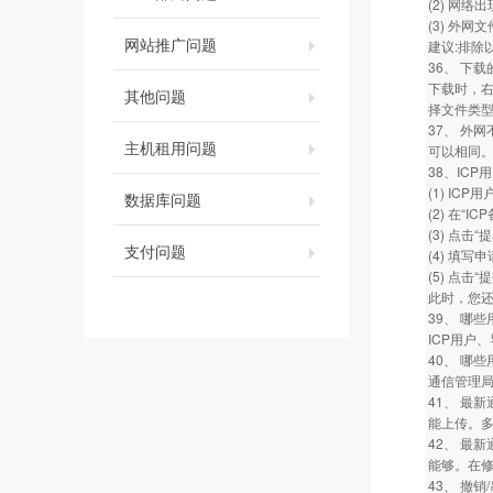
(2) 网络
(3) 外
网站推广问题
建议:排除
36、 下
下载时，右
其他问题
择文件类型
37、 外
主机租用问题
可以相同
38、IC
(1) I
数据库问题
(2) 在“
(3) 点击“
支付问题
(4) 填写
(5) 点击
此时，您
39、 哪
ICP用户
40、 哪
通信管理局
41、 最
能上传。多
42、 最
能够。在
43、 撤