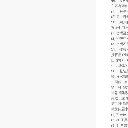
49、 I
主要有两
(1) 一种
(2) 另
50、 用
系统中用
(1) 密码
(2) 密码
(3) 密
51、 授
授权用户通
自动将XL
中，具体
52、 登
验证码错误
下面的三
第一种情
当您登陆系
失效，这时
第二种情
就像问题中
(1) 打开ie
(2) 在“工
(3) 3)