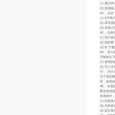
(1) 通
(2) 直
44、 点击
(1) I
(2) 填写
(3) 浏
45、 怎
(1) 用
(2) 找
(3) 在
46、 导
可能有以
(1) 使
(2) 导入
47、 为
为了保证
录，就是
48、 本
匿名查询
本系统中
(1) 信
(2) 代
(3) 其