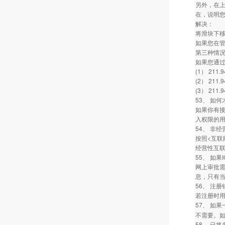
另外，在上
在，说明您
解决：
将滑块下移
如果您在管理
第三种情
如果您通过
(1） 211.9
(2） 211.9
(3） 211.9
53、 如
如果你有接
入权限的
54、 非
按照<互联
经营性互
55、 如
网上审批
息，只有
56、 注
若注册时
57、 如
不需要。
58、 已将