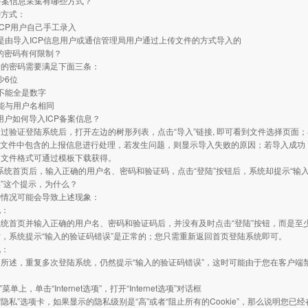
CP备案信息采集有哪些方式？
种方式：
是ICP用户自己手工录入
一种是由导入ICP信息用户或通信管理局用户通过上传文件的方式导入的
户的密码有何限制？
户的密码需要满足下面三条：
至少6位
中不能全是数字
码不能与用户名相同
权用户如何导入ICP备案信息？
过验证登陆系统后，打开左边的树形列表，点击“导入”链接, 即可看到文件选择页面；
S文件中包含的上报信息进行处理，若发生问题，则显示导入失败的原因；若导入成功
的文件格式可通过模板下载获得。
陆系统首页后，输入正确的用户名、密码和验证码，点击“登陆”按钮后，系统却提示“输
”这个提示，为什么？
种情况可能会导致上述现象：
况：
统首页并输入正确的用户名、密码和验证码后，并没有及时点击“登陆”按钮，而是至少
，系统提示“输入的验证码错误”是正常的；您只需重新返回首页登陆系统即可。
况：
所述，重复多次登陆系统，仍然提示“输入的验证码错误”，这时可能由于您在客户端禁止使用
具”菜单上，单击“Internet选项”，打开“Internet选项”对话框
 单击“隐私”选项卡，如果显示的隐私级别是“高”或者“阻止所有的Cookie”，那么说明您已