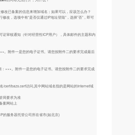
过修改已备案的信息来增加域名；如果可以，应该怎么办？
改，选项中有“是否仅通过IP地址登陆”，选择”否”，即可
许可证审核通知（针对经营性ICP用户），具体邮件的主题和内
：×××。附件一是您的电子证书。请您按附件二的要求完成最后
日期：×××。附件一是您的电子证书。请您按附件二的要求完成
cert/bazs.cert访问,其中网站域名指的是网站的Internet域
电管局要求为准
n备案网站上
CP的服务器托管公司所在省市(如北京)