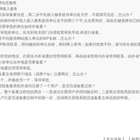
联网信息服务
联网接入服务
陆后添加备案信息，第二步中在接入服务提供单位处为空，不能填写信息，怎么办？
方的操作框中填入接入服务提供单位名字的两三个字,点击查询后，鼠标左键选择自已
及前置审批的单位如何作备案？
审批的单位，应先到有关部门办理前置审批手续,再进行备案。
上查不到提供网站接入单位的ISP名称，怎么办？
SP取得联系，得到确切的单位名称，再到网上查询；如果仍然查不到，请与所在省的
经营的情况，仍需先与本省通信管理局联系，再由该省管局与外省管局联系，由外省管
站主体单位在外地是否要备案？
当地通信管理局审批。
个备案主体用两个域名（或两个ip）注册两次，怎么办？
一个，并修改另一个，等待审批。
经登陆备案系统并成功注册了一个用户，是否完成备案过程？
案。整个备案过程包括两步：一是成功注册用户并得到验证码；二是再次登陆系统添加
用户只是完成备案过程中的第一步，还须再次登陆系统完成备案主体信息的申报。
【 双击滚屏 】 【
推荐