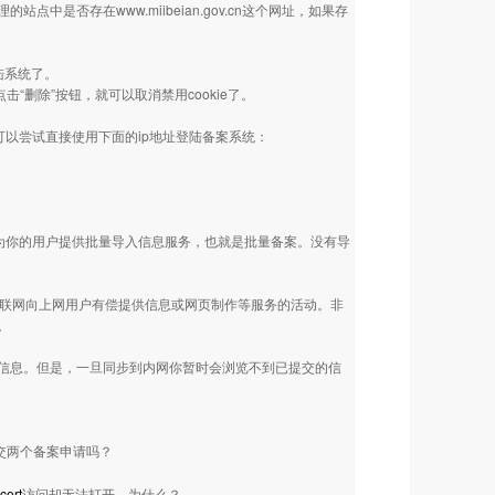
中是否存在www.miibeian.gov.cn这个网址，如果存
陆系统了。
，点击“删除”按钮，就可以取消禁用cookie了。
可以尝试直接使用下面的ip地址登陆备案系统：
为你的用户提供批量导入信息服务，也就是批量备案。没有导
互联网向上网用户有偿提供信息或网页制作等服务的活动。非
。
信息。但是，一旦同步到内网你暂时会浏览不到已提交的信
交两个备案申请吗？
cert
访问却无法打开，为什么？