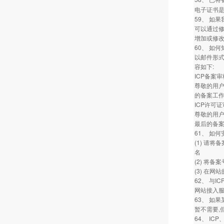
电子证书
59、 如
可以通过修
增加或修
60、 如
以邮件形式
容如下:
ICP备案
尊敬的用户
的备案工作
ICP许可
尊敬的用户
最后的备案
61、 如
(1) 请将备
名
(2) 将
(3) 在网
62、 与
网站接入服
63、 如
暂不需要,
64、 IC