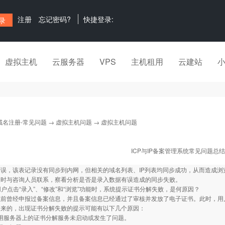
注册
忘记密码?
快捷登录:
虚拟主机
云服务器
VPS
主机租用
云建站
域名注册-常见问题
→
虚拟主机问题
→ 虚拟主机问题
ICP与IP备案管理系统常见问题总结
误，该表记录没有同步到内网，但相关的域名列表、IP列表均同步成功，从而造成浏
及时与咨询人员联系，察看分析是否是录入数据有误造成的同步失败。
CP用户点击“录入”、“修改”和“浏览”功能时，系统提示证书分解失败，是何原因？
前曾经申报过备案信息，并且备案信息已经通过了审核并发放了电子证书。此时，用户点
出来的，出现证书分解失败的提示可能有以下几个原因：
网应用服务器上的证书分解服务未启动或发生了问题。