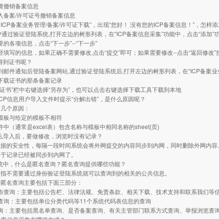
过申请撤销备案信息
接输入备案/许可证号撤销备案信息
“ ICP备案业务管理/备案/许可证下载”，出现“您好！ 没有您的ICP备案信息！”，怎样
CP用户通过验证登陆系统,打开左边的树形列表，在“ICP备案信息采集”功能中，点击“添加”
需要的各项信息，点击“下一步”--“下一步”
览已经填写的信息，如果正确不需要修改,点击“提交”即可；如果需要修改--点击“返回修改
样得到证书呢？
户收到邮件通知后登陆备案网站,通过验证登陆系统后,打开左边的树形列表，在“ICP备案业
到要下载证书的那条备案记录
“下载证书”栏中右键选择“另存为”，也可以点击右键选择下载工具下载到本地
入ICP信息用户导入文件时提示“分解出错”，是什么原因呢？
下几个原因：
用的模板与给定的模板不相符
文件中（通常是excel表）包含名称与模板中相同名称的sheet(页)
什么导入后，要做修改，浏览时没有记录？
数据的安全性，每隔一段时间系统会将外网提交的内容同步到内网，同时删除外网内容
由于记录已经被同步到内网了。
系统中，什么是匿名查询？匿名查询提供哪些功能？
是指不需要通过身份验证登陆系统就可以查询到的相关的公共信息。
，匿名查询主要包括下面三部分：
息发布查询：主要包括公告栏、法律法规、免责条款、相关下载、技术支持和联系我们等
码表查询：主要包括单位分类代码等11个系统代码表信息的查询
它查询：主要包括黑名单查询、是否备案查询、有关主管部门联系方式查询、举报浏览查