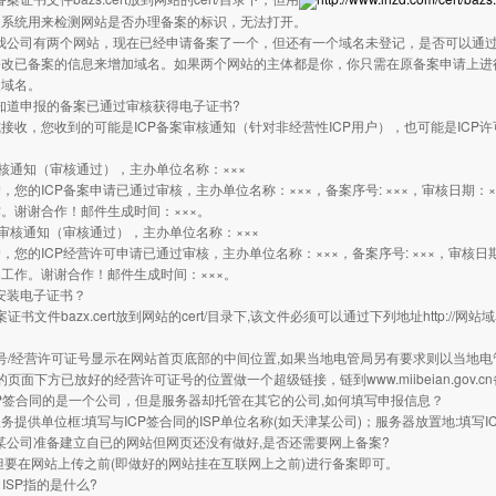
是系统用来检测网站是否办理备案的标识，无法打开。
果我公司有两个网站，现在已经申请备案了一个，但还有一个域名未登记，是否可以通
改已备案的信息来增加域名。如果两个网站的主体都是你，你只需在原备案申请上进行修
改域名。
何知道申报的备案已通过审核获得电子证书?
接收，您收到的可能是ICP备案审核通知（针对非经营性ICP用户），也可能是ICP
审核通知（审核通过），主办单位名称：×××
，您的ICP备案申请已通过审核，主办单位名称：×××，备案序号: ×××，审核日期
。谢谢合作！邮件生成时间：×××。
证审核通知（审核通过），主办单位名称：×××
，您的ICP经营许可申请已通过审核，主办单位名称：×××，备案序号: ×××，审核
工作。谢谢合作！邮件生成时间：×××。
何安装电子证书？
案证书文件bazx.cert放到网站的cert/目录下,该文件必须可以通过下列地址http://网站域名/
备案号/经营许可证号显示在网站首页底部的中间位置,如果当地电管局另有要求则以当地
站的页面下方已放好的经营许可证号的位置做一个超级链接，链到www.miibeian.gov.c
ICP签合同的是一个公司，但是服务器却托管在其它的公司,如何填写申报信息？
务提供单位框:填写与ICP签合同的ISP单位名称(如天津某公司)；服务器放置地:填写I
果某公司准备建立自已的网站但网页还没有做好,是否还需要网上备案?
但要在网站上传之前(即做好的网站挂在互联网上之前)进行备案即可。
P、ISP指的是什么?